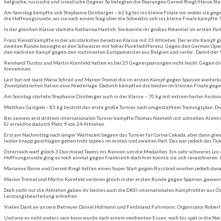
belgische, russische und israelische Gegner. So belegten die Paarungen Gernot Riegl/Heise Ste
Am Samstag kämpfte sich Stephanie Dirnberger – 62 kg bis ins kleine Finale vor, wobei sie geg
die Hoffnungsrunde, wo sie nach einem Sieg über die Schwedin sich ins kleine Finale kämpfte. S
In der gleichen Klasse startete Katharina Hantich. Sie konnte ihr großes Potential im ersten P
Franz Keindl kämpfte in der am stärksten besetzen Klasse mit 33 Athleten. Der erste Kampf ging
zweiten Runde besiegte er den Schweizer mit hoher Punktedifferenz. Gegen den German Open Si
den nächsten Kampf gegen den routinierten Europameister aus Belgien und verlor . Damit der 9.
Reinhard Tlustos und Martin Kornfeld hatten es bei 25 Gegnerpaarungen nicht leicht. Gegen 
hinnehmen.
Last but not least Maria Schreil und Marion Tremel die im ersten Kampf gegen Spanien weiter
Zweitplatzierten Italien eine Niederlage. Dadurch kämpften die beiden im kleinen Finale geg
Am Sonntag startete Stephanie Dirnberger auch in der Klasse – 70 kg mit extrem harter Auslo
Matthias Gastgeb – 85 kg bestritt das erste große Turnier nach umgestelltem Trainingsplan. D
Bei seinem erst drittem internationalen Turnier kämpfte Thomas Nemeth mit schnellen Atemis
Er erreichte dadurch Platz 9 von 24 Athleten.
Erst am Nachmittag nach langer Wartezeit begann das Turnier für Corina Cekada, aber dann glei
leider knapp geschlagen geben trotz Ippons im ersten und zweiten Part. Das war jedoch das Ticke
Österreich warf gleich 3 Duo mixed Teams ins Rennen um die Medaillen. Ein sehr schweres Lo
Hoffnungsrunde ging es noch einmal gegen Frankreich doch hier konnte sie sich revanchieren. 
Marianne Baron und Gernot Riegl hatten einen Super Start gegen Russland wurden jedoch dana
Marion Tremel und Martin Kornfeld verloren gleich in der ersten Runde gegen Spanien, gewa
Doch nicht nur die Athleten gaben ihr bestes auch die DREI internationalen Kampfrichter aus Ö
Leistungsbeurteilung erhielten.
Vielen Dank an unsere Betreuer Daniel Hofmann und Ferdinand Fuhrmann, Organisator Robert Hor
Und wie es nicht anders sein kann wurde nach einem verdienten Essen, noch bis spät in die Na