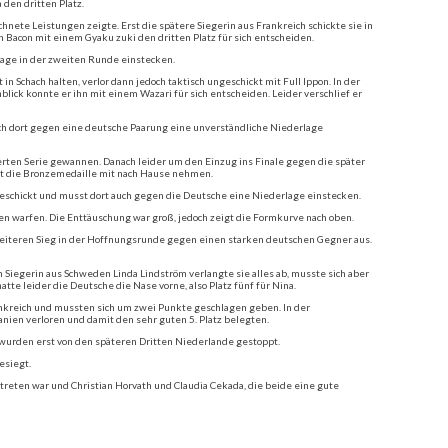
den dritten Platz.
nete Leistungen zeigte. Erst die spätere Siegerin aus Frankreich schickte sie in
n Bacon mit einem Gyaku zuki den dritten Platz für sich entscheiden.
rlage in der zweiten Runde einstecken.
 Schach halten, verlor dann jedoch taktisch ungeschickt mit Full Ippon. In der
ck konnte er ihn mit einem Wazari für sich entscheiden. Leider verschlief er
ch dort gegen eine deutsche Paarung eine unverständliche Niederlage
rten Serie gewannen. Danach leider um den Einzug ins Finale gegen die später
mit die Bronzemedaille mit nach Hause nehmen.
geschickt und musst dort auch gegen die Deutsche eine Niederlage einstecken.
en warfen. Die Enttäuschung war groß, jedoch zeigt die Formkurve nach oben.
weiteren Sieg in der Hoffnungsrunde gegen einen starken deutschen Gegner aus.
 Siegerin aus Schweden Linda Lindström verlangte sie alles ab, musste sich aber
te leider die Deutsche die Nase vorne, also Platz fünf für Nina.
nkreich und mussten sich um zwei Punkte geschlagen geben. In der
nien verloren und damit den sehr guten 5. Platz belegten.
wurden erst von den späteren Dritten Niederlande gestoppt.
esiegt.
treten war und Christian Horvath und Claudia Cekada, die beide eine gute