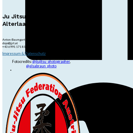
Ju Jitsu Ryu Tsunami
Alterlaa
Anton-Baumgartner-Str. 44/B8/01, 1230 Wien
dojo@jjrt.at
+43 6991 171 81 60
Impressum & Datenschutz
Fotocredits:
@jiujitsu_photographer
,
@elsabraun_photo