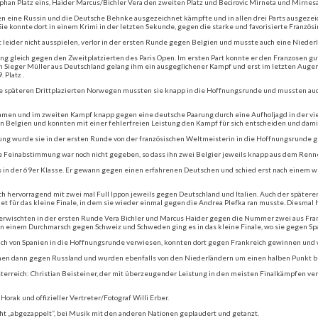
phan Platz eins, Haider Marcus/Bichler Vera den zweiten Platz und Becirovic Mirneta und Mirnesa 
en eine Russin und die Deutsche Behnke ausgezeichnet kämpfte und in allen drei Parts ausgezeich
ie konnte dort in einem Krimi in der letzten Sekunde, gegen die starke und favorisierte Französi
art leider nicht ausspielen, verlor in der ersten Runde gegen Belgien und musste auch eine Niede
 gleich gegen den Zweitplatzierten des Paris Open. Im ersten Part konnte er den Franzosen gut in
eger Müller aus Deutschland gelang ihm ein ausgeglichener Kampf und erst im letzten Augenbli
 Platz .
die späteren Drittplazierten Norwegen mussten sie knapp in die Hoffnungsrunde und mussten au
kamen und im zweiten Kampf knapp gegen eine deutsche Paarung durch eine Aufholjagd in der vie
en Belgien und konnten mit einer fehlerfreien Leistung den Kampf für sich entscheiden und da
sung wurde sie in der ersten Runde von der französischen Weltmeisterin in die Hoffnungsrunde 
ie Feinabstimmung war noch nicht gegeben, so dass ihn zwei Belgier jeweils knapp aus dem Renn
 in der 69er Klasse. Er gewann gegen einen erfahrenen Deutschen und schied erst nach einem 
ch hervorragend mit zwei mal Full Ippon jeweils gegen Deutschland und Italien. Auch der späteren
t für das kleine Finale, in dem sie wieder einmal gegen die Andrea Plefka ran musste. Diesmal hat
s erwischten in der ersten Runde Vera Bichler und Marcus Haider gegen die Nummer zwei aus Fra
In einem Durchmarsch gegen Schweiz und Schweden ging es in das kleine Finale, wo sie gegen Spa
ch von Spanien in die Hoffnungsrunde verwiesen, konnten dort gegen Frankreich gewinnen und 
nnen dann gegen Russland und wurden ebenfalls von den Niederländern um einen halben Punkt b
sterreich: Christian Beisteiner, der mit überzeugender Leistung in den meisten Finalkämpfen ver
ak und offizieller Vertreter/Fotograf Willi Erber.
cht „abgezappelt“, bei Musik mit den anderen Nationen geplaudert und getanzt.