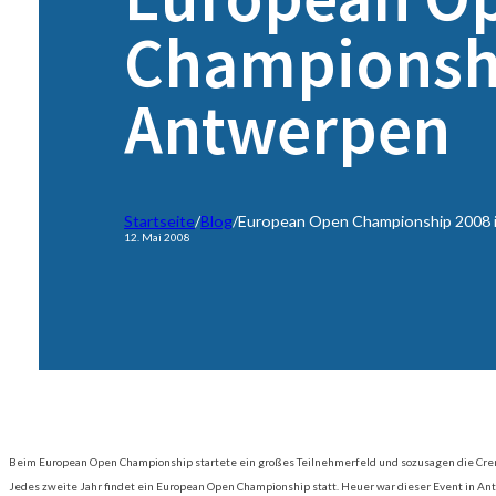
Championshi
Antwerpen
Startseite
/
Blog
/
European Open Championship 2008 
12. Mai 2008
Beim European Open Championship startete ein großes Teilnehmerfeld und sozusagen die Crem
Jedes zweite Jahr findet ein European Open Championship statt. Heuer war dieser Event in A