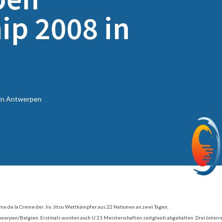
p 2008 in
in Antwerpen
e de la Creme der Jiu Jitsu Wettkämpfer aus 22 Nationen an zwei Tagen.
ntwerpen/Belgien. Erstmals wurden auch U 21 Meisterschaften zeitgleich abgehalten. Drei öster