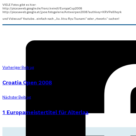
VIELE Fotos gibt es hier:
http://picasaweb.google.de/franz.keindl/EuropaCup2008
http://picasaweb.google.at/jjvoe.fotogalerie/Antwerpen2008?authkey=KRVPel0hqrk
und Video auf Youtube…einfach nach „Jiu Jitsu Ryu Tsunami“ oder „rtworks“ suchen!
Vorheriger Beitrag
Croatia Open 2008
Nächster Beitrag
1 Europameistertitel für Alterlaa