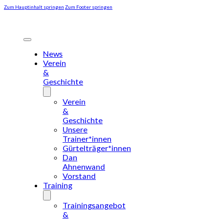
Zum Hauptinhalt springen
Zum Footer springen
News
Verein
&
Geschichte
Verein
&
Geschichte
Unsere
Trainer*innen
Gürtelträger*innen
Dan
Ahnenwand
Vorstand
Training
Trainingsangebot
&