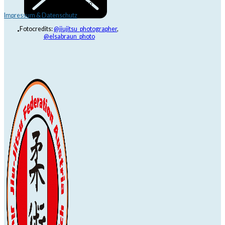
+43 6991 171 81 60
Impressum & Datenschutz
Fotocredits:
@jiujitsu_photographer
,
@elsabraun_photo