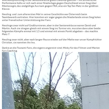
Wettkampfeinstieg in der Seniorenklasse gleich zweimal glänzen – mit athletischer
Performance holte er sich nach einer Niederlage gegen Deutschland einen Sieg über
Montenegro, das endgültige Aus kam gegen FRA, also ein Top Ten Platz in der größten
Klasse.
Neuling und zum allerersten Mal in seiner Geschichte war Österreich beim
Teambewerb vertreten. Hier konnten wir sogar gegen die Niederlande einen Sieg holen
unter frenetischer Unterstützung der Fans.
Neulinge zwar nicht auf Großturnieren, aber in der Seniorenklasse waren David und
Martin. Auch sie stiegen gleich mit einem Sieg ins Turnier ein, mussten dann aber beide
folgenden Kämpfe einmal mit 1,5 und einmal mit einem Punkt abgeben – das machte
Platz 7.
Neuling zwar nicht, aber nach langer Pause wieder auf der Matte war unser Kampfrichter
Christian, sie nannten ihn Inu.
Danke an die Tsunami Fans, die eigens angereist sind, Micky für das Filmen und Marion
fürs Coaching.