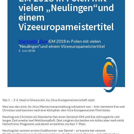
vielen „Neulingen“und
einem
Vizeeuropameistertitel
Startseite
/
Blog
/
EM 2018 in Polen mit vielen
"Neulingen"und einem Vizeeuropameistertitel
3. Juni 2018
Von 1. – 3. 6. fand in Gliwice die Jiu-Jitsu-Europameisterschaft statt.
Neu war, das eine Jiu Jitsu Mastersveranstaltung inkludiert war – hier starteten Eva und
Christian und konnten nach drei Kämpfen den Vize-Europameister-Titel holen.
Neuling war Christian als Duostarter bei einer Senioren EM und Eva schnupperte seit
langer Zeit wieder mal Wettkampfluft. Dort zeigten die beiden ein tolles aber noch nicht
fehlerfreies Programm und damit erreichten sie den 7. Platz
Neuling bei seinem ersten Großturnier war Daniel – er konnte bei seinem