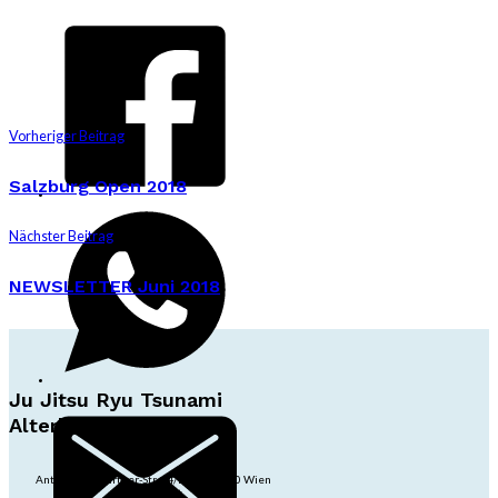
Vorheriger Beitrag
Salzburg Open 2018
Nächster Beitrag
NEWSLETTER Juni 2018
Ju Jitsu Ryu Tsunami
Alterlaa
Anton-Baumgartner-Str. 44/B8/01, 1230 Wien
dojo@jjrt.at