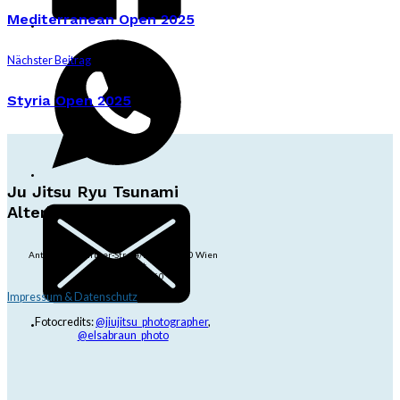
Mediterranean Open 2025
Nächster Beitrag
Styria Open 2025
Ju Jitsu Ryu Tsunami
Alterlaa
Anton-Baumgartner-Str. 44/B8/01, 1230 Wien
dojo@jjrt.at
+43 6991 171 81 60
Impressum & Datenschutz
Fotocredits:
@jiujitsu_photographer
,
@elsabraun_photo