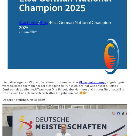
Champion 2025
Startseite
/
Blog
/
Elsa German National Champion
2025
23. Juni 2025
Dazu ihre eigenen Worte: „Zwischendurch ein mal von
@koerperbaulemgo
abgefangen
worden, nachdem mein Körper nicht ganz so „funktioniert“ hat wie er sollte. Fettes
Danke an das geile medi Team vom Djjv, ihr seid der Hammer und immer für uns da! Bin
froh das am Ende dann doch noch alles hingehauen hat.
“
Unsere herzliche Gratulation!!