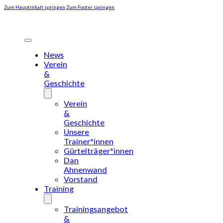
Zum Hauptinhalt springen
Zum Footer springen
News
Verein
&
Geschichte
Verein
&
Geschichte
Unsere
Trainer*innen
Gürtelträger*innen
Dan
Ahnenwand
Vorstand
Training
Trainingsangebot
&