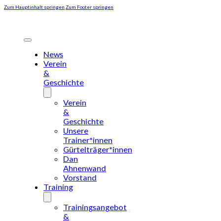
Zum Hauptinhalt springen
Zum Footer springen
News
Verein
&
Geschichte
Verein
&
Geschichte
Unsere
Trainer*innen
Gürtelträger*innen
Dan
Ahnenwand
Vorstand
Training
Trainingsangebot
&