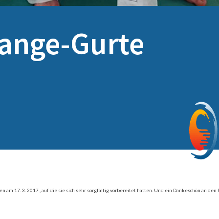
range-Gurte
 am 17. 3. 2017 , auf die sie sich sehr sorgfältig vorbereitet hatten. Und ein Dankeschön an den