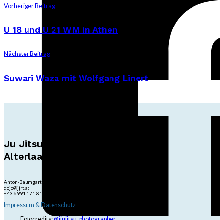
Vorheriger Beitrag
U 18 und U 21 WM in Athen
Nächster Beitrag
Suwari Waza mit Wolfgang Linert
Ju Jitsu Ryu Tsunami
Alterlaa
Anton-Baumgartner-Str. 44/B8/01, 1230 Wien
dojo@jjrt.at
+43 6991 171 81 60
Impressum & Datenschutz
Fotocredits:
@jiujitsu_photographer
,