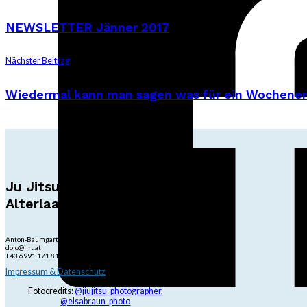
NEWSLETTER Jänner 2017
Nächster Beitrag
Wiedermal kann man sagen was für ein Wochen
Ju Jitsu Ryu Tsunami
Alterlaa
Anton-Baumgartner-Str. 44/B8/01, 1230 Wien
dojo@jjrt.at
+43 6991 171 81 60
Impressum & Datenschutz
Fotocredits:
@jiujitsu_photographer
,
@elsabraun_photo