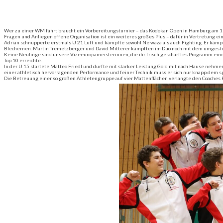
Wer zu einer WM fährt braucht ein Vorbereitungsturnier – das Kodokan Open in Hamburg am 11. un
Fragen und Anliegen offene Organisation ist ein weiteres großes Plus – dafür in Vertretung ei
Adrian schnupperte erstmals U 21 Luft und kämpfte sowohl Ne waza als auch Fighting. Er kämpf
Blechernen. Martin Tremetzberger und David Mitterer kämpften im Duo noch mit dem umgestellt
Keine Neulinge sind unsere Vizeeuropameisterinnen, die ihr frisch geschärftes Programm eine
Top 10 erreichte.
In der U 15 startete Matteo Friedl und durfte mit starker Leistung Gold mit nach Hause nehm
einer athletisch hervorragenden Performance und feiner Technik muss er sich nur knapp dem spä
Die Betreuung einer so großen Athletengruppe auf vier Mattenflächen verlangte den Coaches 