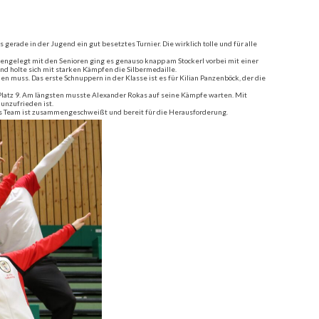
erade in der Jugend ein gut besetztes Turnier. Die wirklich tolle und für alle
mengelegt mit den Senioren ging es genauso knapp am Stockerl vorbei mit einer
d holte sich mit starken Kämpfen die Silbermedaille.
muss. Das erste Schnuppern in der Klasse ist es für Kilian Panzenböck, der die
Platz 9. Am längsten musste Alexander Rokas auf seine Kämpfe warten. Mit
unzufrieden ist.
as Team ist zusammengeschweißt und bereit für die Herausforderung.