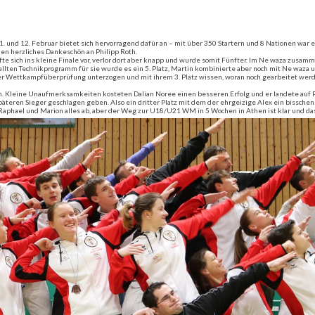
d 12. Februar bietet sich hervorragend dafür an – mit über 350 Startern und 8 Nationen war es g
nen herzliches Dankeschön an Philipp Roth.
te sich ins kleine Finale vor, verlor dort aber knapp und wurde somit Fünfter. Im Ne waza zusam
en Technikprogramm für sie wurde es ein 5. Platz, Martin kombinierte aber noch mit Ne waza un
r Wettkampfüberprüfung unterzogen und mit ihrem 3. Platz wissen, woran noch gearbeitet werden 
en. Kleine Unaufmerksamkeiten kosteten Dalian Noree einen besseren Erfolg und er landete auf 
teren Sieger geschlagen geben. Also ein dritter Platz mit dem der ehrgeizige Alex ein bisschen 
Raphael und Marion alles ab, aber der Weg zur U18/U21 WM in 5 Wochen in Athen ist klar und d