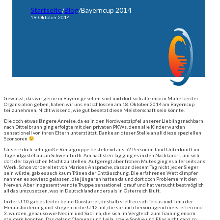
Startseite
/
Blog
/
Bayerncup 2014
19. Oktober 2014
Gewusst, das wir gerne in Bayern gesehen sind und dort sich alle enorm Mühe bei der
Organsiation geben, haben wir uns entschlossen am 18. Oktober 2014 am Bayerncup
teilzunehmen. Nicht wissend, wie gut besetzt diese Meisterschaft sein könnte.
Die doch etwas längere Anreise, da es in den Nordwestzipfel unserer Lieblingsnachbarn
nach Dittelbrunn ging erfolgte mit den privaten PKWs, denn alle Kinder wurden
sensationell von ihren Eltern unterstützt. Danke an dieser Stelle an all diese speziellen
Sponsoren
Unsere doch sehr große Reisegruppe bestehend aus 52 Personen fand Unterkunft im
Jugendgästehaus in Schweinfurth. Am nächsten Tag ging es in den Nachbarort, um sich
dort der bayrischen Macht zu stellen. Aufgeregt aber frohen Mutes ging es allerseits ans
Werk. Schon vorbereitet von Marions Ansprache, dass an diesem Tag nicht jeder Sieger
sein würde, gab es auch kaum Tränen der Enttäuschung. Die erfahrenen Wettkämpfer
nahmen es sowieso gelassen, die jüngeren hatten da und dort doch Probleme mit den
Nerven. Aber insgesamt war die Truppe sensationell drauf und hat versucht bestmöglich
all das umzusetzen, was in Deutschland anders als in Österreich läuft.
In der U 10 gab es leider keine Duostarter, deshalb stellten sich Tobias und Lena der
Herausforderung und stiegen in die U 12 auf, die sie auch hervorragend meisterten und
3. wurden, genauso wie Nedim und Sabrina, die sich im Vergleich zum Training enorm
steigern konnten. Das gelang Clemens und Leila, sowie Sophie und Elias nicht ganz so