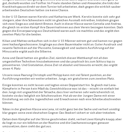
gut, deshalb wurden sie Fünfter. Im Finale standen Dalian und Alexander, die trotz der
Krankheitspause direkt vor dem Turnier toll arbeiteten, doch gegen die wirklich sauber
arbeitenden Deutschen hatten sie keine Chance.
In der U 15 Damen waren Kerstin und Katharina am Werk. Kerstin konnte sich sehr gut
steigern, aber ihre Schwestern nicht im gleichen Ausmaß mitreißen, trotzdem gingen
sich zwei Siege aus und damit Bronze. Auch in dieser Klasse waren Cornelia und Andrea,
die gleich im ersten Kampf ihre Dauerrivalinnen aus dem Verein besiegen konnten. Doch
gegen die Einserpaarung aus Deutschland waren auch sie machtlos und das ergibt den
zweiten Platz für die beiden.
Kilian und Matteo verkauften sich in der U 15 Männer extrem gut und kamen nur gegen
zwei hochaufgeschossene Jünglinge aus dem Bayernkader nicht an. Guter Ausdruck und
rasante Techniken auf der Plusseite, Genauigkeit und saubere Ausführung auf der
Minusseite ergibt auch die Silberne.
Anna und David hatten ein großes Ziel, nämlich diesen Wettkampf mit all den
umgestellten Techniken hinzubekommen und das psychisch bis zum Schluss top zu
präsentieren. Und Gratulation, diese Ziel ist absolut und bravurös erreicht, das ergibt
einen 4. Platz
Unsere neue Paarung Christoph und Philipp kann mit viel Talent punkten, an der
Ausführung werden wir weiter arbeiten. Jungs, wir gratulieren zum zweiten Platz.
Einige konnten es nicht lassen und legten einen Doppelstart hin. So gleich mal Lena-
Kämpferin in Person kein Mädl da, Gewichtsklasse was ist das – mischt sie einfach bei
den Jungs mit ungeachtet der Tatsache, dass hier verlieren sehr wahrscheinlich ist,
kostete sie das lediglich ein Schulterzucken. Hut ab vor der Jungen Dame mit einer
Einstellung, wo sich die Jugendlichen und Erwachsenen noch eine Scheibe abschneiden
können.
Tobias in der gleichen Klasse wie Lena, ist nicht ganz bei der Sache und verliert unnötig
klar gegen seine zwei deutschen Gegner. Das Stockerl sichert er sich aber trotzdem.
Dalian dem Kämpfer auf der Stirne geschrieben steht, verliert zwei Kämpfe knapp, aber
da liegt es nur ein bißchen an der Routine und die Coachanweisungen genauer
umzusetzen, dann sieht das gut aus.