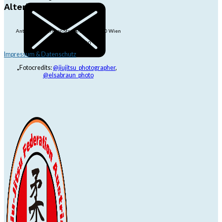
Alterlaa
Anton-Baumgartner-Str. 44/B8/01, 1230 Wien
dojo@jjrt.at
+43 6991 171 81 60
Impressum & Datenschutz
Fotocredits:
@jiujitsu_photographer
,
@elsabraun_photo