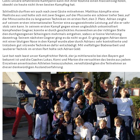
Conni unsere erfahrenste Kämfperin kann mit ihrer Routine einen Klassensieg holen,
obwohl sie heute nicht ihren besten Kampftag hat.
Schließlich durften wir auch noch zwei Gäste mitnehmen. Matthias kämpfte eine
Poolliste aus und holte sich mit zwei Siegen, auf der Plusseite ein schöner tiefer Seoi, auf
der Minusseite die zu langsamen Techniken im ersten Part, den 3. Platz. Adrian zeigte
auf seinem ersten internationalen Turnier eine ausgezeichnete Leistung, auf die er sehr
stolz sein kann. In seinem ersten Kampf gegen einen unglaublich unkontrolliert
kämpfenden Gegner, konnte er durch geschicktes Ausweichen an der richtigen Stelle
den durchgezogenen Schwingern mehrmals entgehen, sodass er keine Verletzung
davontrug. Seinem nächsten Gegner ging es da nicht so gut. Er ging gegen Adrian dann
mit einer blutigen Nase in den Kampf wurde aber durch Adrians sehr kontrollierte und
trotzdem gut sitzende Techniken dafür entschädigt. Mit vielfältiger Bodenarbeit und
sauberer Technik im ersten Part holte sich Adrian Gold.
Last but noch least unser Kampfrichter Patrik, der ja mittlerweile bei den Bayern gut
bekannt ist und die Coaches Lukas, Korni und Marion die versuchten das beste aus jedem
Einzelnen anvertrauten Athleten herauszuholen, vervollständigten die Teilnehmer an
dieser denkwürdigen Auslandserfahrung.