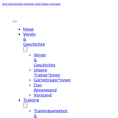
Zum Hauptinhalt springen
Zum Footer springen
News
Verein
&
Geschichte
Verein
&
Geschichte
Unsere
Trainer*innen
Gürtelträger*innen
Dan
Ahnenwand
Vorstand
Training
Trainingsangebot
&