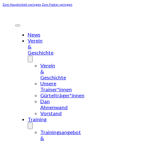
Zum Hauptinhalt springen
Zum Footer springen
News
Verein
&
Geschichte
Verein
&
Geschichte
Unsere
Trainer*innen
Gürtelträger*innen
Dan
Ahnenwand
Vorstand
Training
Trainingsangebot
&