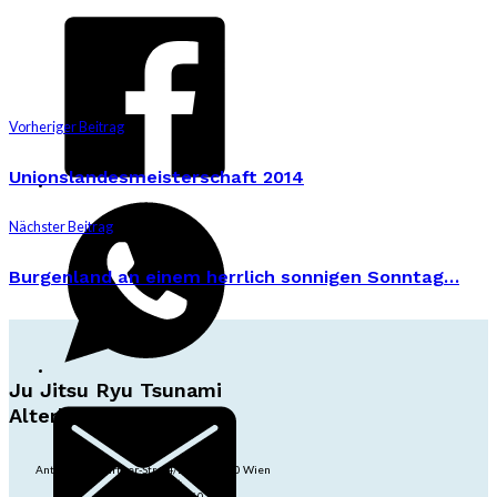
Vorheriger Beitrag
Unionslandesmeisterschaft 2014
Nächster Beitrag
Burgenland an einem herrlich sonnigen Sonntag…
Ju Jitsu Ryu Tsunami
Alterlaa
Anton-Baumgartner-Str. 44/B8/01, 1230 Wien
dojo@jjrt.at
+43 6991 171 81 60