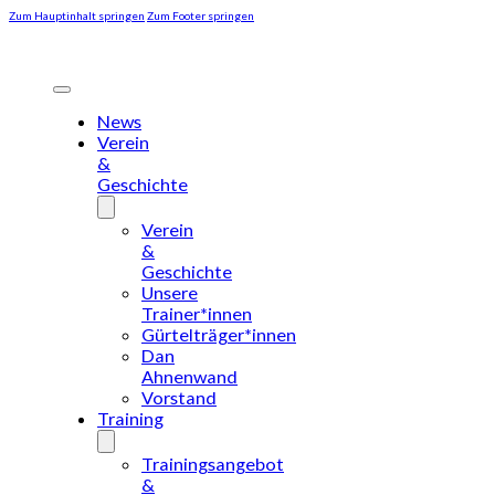
Zum Hauptinhalt springen
Zum Footer springen
News
Verein
&
Geschichte
Verein
&
Geschichte
Unsere
Trainer*innen
Gürtelträger*innen
Dan
Ahnenwand
Vorstand
Training
Trainingsangebot
&