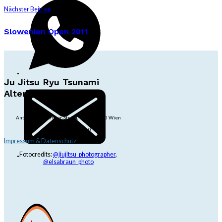
Nächster Beitrag
Slowenien Open 2011
Ju Jitsu Ryu Tsunami
Alterlaa
Anton-Baumgartner-Str. 44/B8/01, 1230 Wien
dojo@jjrt.at
+43 6991 171 81 60
Impressum & Datenschutz
Fotocredits:
@jiujitsu_photographer
,
@elsabraun_photo