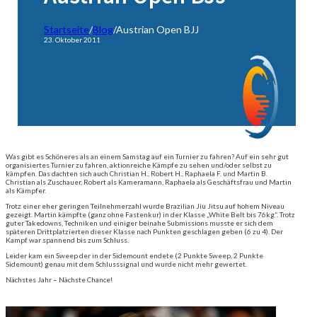
Startseite
/
Blog
/
Austrian Open BJJ
23. Oktober 2011
Was gibt es Schöneres als an einem Samstag auf ein Turnier zu fahren? Auf ein sehr gut
organisiertes Turnier zu fahren, aktionreiche Kämpfe zu sehen und/oder selbst zu
kämpfen. Das dachten sich auch Christian H., Robert H., Raphaela F. und Martin B.
Christian als Zuschauer, Robert als Kameramann, Raphaela als Geschäftsfrau und Martin
als Kämpfer.
Trotz einer eher geringen Teilnehmerzahl wurde Brazilian Jiu Jitsu auf hohem Niveau
gezeigt. Martin kämpfte (ganz ohne Fastenkur) in der Klasse „White Belt bis 76kg“. Trotz
guter Takedowns, Techniken und einiger beinahe Submissions musste er sich dem
späteren Drittplatzierten dieser Klasse nach Punkten geschlagen geben (6 zu 4). Der
Kampf war spannend bis zum Schluss.
Leider kam ein Sweep der in der Sidemount endete (2 Punkte Sweep, 2 Punkte
Sidemount) genau mit dem Schlusssignal und wurde nicht mehr gewertet.
Nächstes Jahr – Nächste Chance!