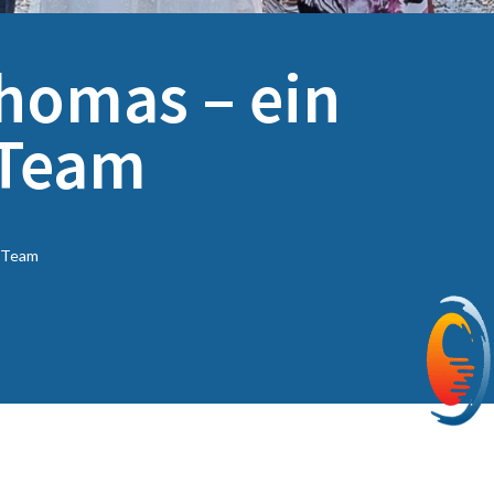
Thomas – ein
 Team
s Team