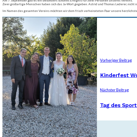
Am 7. September gab es ein besonders schönes Ereignis für zwei Personen unseres Vereins.
Zwei großartige Menschen haben sich das Ja-Wort gegeben. Astrid und Thomas Lederer, nicht n
Im Namen des gesamten Vereins möchten wir dem frisch verheirateten Paar unsere herzlichste
Vorheriger Beitrag
Kinderfest W
Nächster Beitrag
Tag des Sport