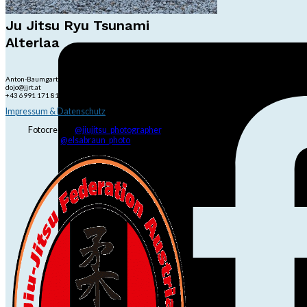
Ju Jitsu Ryu Tsunami
Alterlaa
Anton-Baumgartner-Str. 44/B8/01, 1230 Wien
dojo@jjrt.at
+43 6991 171 81 60
Impressum & Datenschutz
Fotocredits:
@jiujitsu_photographer
,
@elsabraun_photo