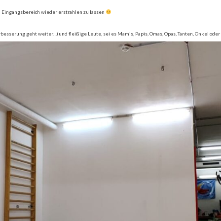
en Eingangsbereich wieder erstrahlen zu lassen
sserung geht weiter…(und fleißige Leute, sei es Mamis, Papis, Omas, Opas, Tanten, Onkel ode