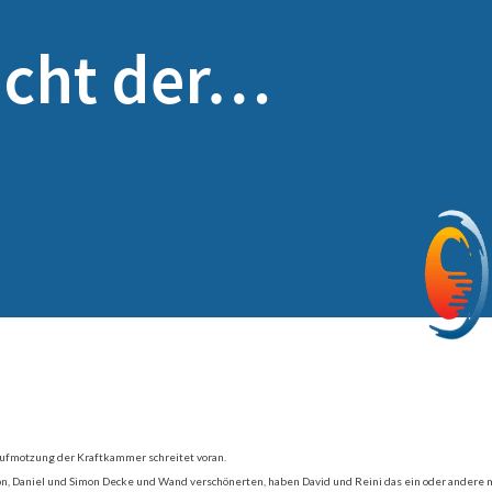
acht der…
 Aufmotzung der Kraftkammer schreitet voran.
n, Daniel und Simon Decke und Wand verschönerten, haben David und Reini das ein oder ander