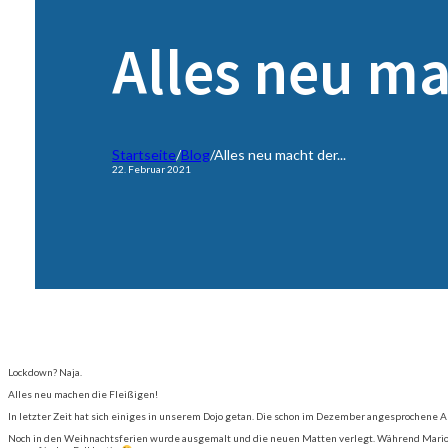
Alles neu m
Startseite
/
Blog
/
Alles neu macht der...
22. Februar 2021
Lockdown? Naja.
Alles neu machen die Fleißigen!
In letzter Zeit hat sich einiges in unserem Dojo getan. Die schon im Dezember angesprochene
Noch in den Weihnachtsferien wurde ausgemalt und die neuen Matten verlegt. Während Mario