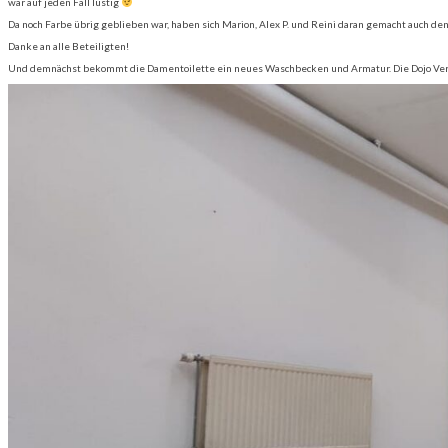
war auf jeden Fall lustig
Da noch Farbe übrig geblieben war, haben sich Marion, Alex P. und Reini daran gemacht auch d
Danke an alle Beteiligten!
Und demnächst bekommt die Damentoilette ein neues Waschbecken und Armatur. Die Dojo Verbe