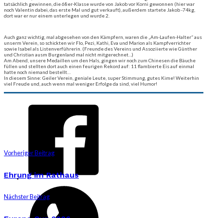
tatsächlich gewinnen, die 68er-Klasse wurde von Jakob vor Korni gewonnen (hier war
noch Valentin dabei, das erste Mal und gut verkauft), außerdem startete Jakob -74kg,
dort war er nur einem unterlegen und wurde 2.
Auch ganz wichtig, mal abgesehen von den Kämpfern, waren die „Am-Laufen-Halter“ aus
unserm Verein, so schickten wir Flo, Pezi, Kathi, Eva und Marion als Kampfverrichter
sowie Isabel als Listenverführerin. (Freunde des Vereins und Assoziierte wie Günther
und Christian ausm Burgenland mal nicht mitgerechnet…)
Am Abend, unsere Medaillen um den Hals, gingen wir noch zum Chinesen die Bäuche
füllen und stellten dort auch einen feurigen Rekord auf: 11 flambierte Eis auf einmal
hatte noch niemand bestellt…
In diesem Sinne: Geiler Verein, geniale Leute, super Stimmung, gutes Kime! Weiterhin
viel Freude und, auch wenn mal weniger Erfolge da sind, viel Humor!
Vorheriger Beitrag
Ehrung im Rathaus
Nächster Beitrag