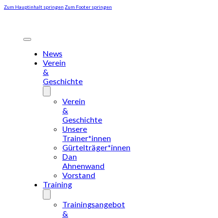
Zum Hauptinhalt springen
Zum Footer springen
News
Verein
&
Geschichte
Verein
&
Geschichte
Unsere
Trainer*innen
Gürtelträger*innen
Dan
Ahnenwand
Vorstand
Training
Trainingsangebot
&