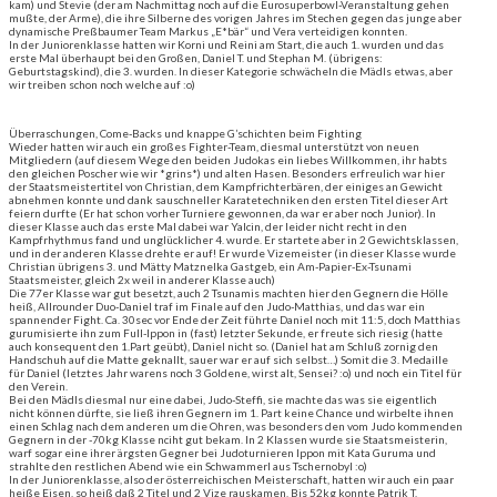
kam) und Stevie (der am Nachmittag noch auf die Eurosuperbowl-Veranstaltung gehen
mußte, der Arme), die ihre Silberne des vorigen Jahres im Stechen gegen das junge aber
dynamische Preßbaumer Team Markus „E*bär“ und Vera verteidigen konnten.
In der Juniorenklasse hatten wir Korni und Reini am Start, die auch 1. wurden und das
erste Mal überhaupt bei den Großen, Daniel T. und Stephan M. (übrigens:
Geburtstagskind), die 3. wurden. In dieser Kategorie schwächeln die Mädls etwas, aber
wir treiben schon noch welche auf :o)
Überraschungen, Come-Backs und knappe G’schichten beim Fighting
Wieder hatten wir auch ein großes Fighter-Team, diesmal unterstützt von neuen
Mitgliedern (auf diesem Wege den beiden Judokas ein liebes Willkommen, ihr habts
den gleichen Poscher wie wir *grins*) und alten Hasen. Besonders erfreulich war hier
der Staatsmeistertitel von Christian, dem Kampfrichterbären, der einiges an Gewicht
abnehmen konnte und dank sauschneller Karatetechniken den ersten Titel dieser Art
feiern durfte (Er hat schon vorher Turniere gewonnen, da war er aber noch Junior). In
dieser Klasse auch das erste Mal dabei war Yalcin, der leider nicht recht in den
Kampfrhythmus fand und unglücklicher 4. wurde. Er startete aber in 2 Gewichtsklassen,
und in der anderen Klasse drehte er auf! Er wurde Vizemeister (in dieser Klasse wurde
Christian übrigens 3. und Mätty Matznelka Gastgeb, ein Am-Papier-Ex-Tsunami
Staatsmeister, gleich 2x weil in anderer Klasse auch)
Die 77er Klasse war gut besetzt, auch 2 Tsunamis machten hier den Gegnern die Hölle
heiß, Allrounder Duo-Daniel traf im Finale auf den Judo-Matthias, und das war ein
spannender Fight. Ca. 30sec vor Ende der Zeit führte Daniel noch mit 11:5, doch Matthias
gurumisierte ihn zum Full-Ippon in (fast) letzter Sekunde, er freute sich riesig (hatte
auch konsequent den 1.Part geübt), Daniel nicht so. (Daniel hat am Schluß zornig den
Handschuh auf die Matte geknallt, sauer war er auf sich selbst…) Somit die 3. Medaille
für Daniel (letztes Jahr warens noch 3 Goldene, wirst alt, Sensei? :o) und noch ein Titel für
den Verein.
Bei den Mädls diesmal nur eine dabei, Judo-Steffi, sie machte das was sie eigentlich
nicht können dürfte, sie ließ ihren Gegnern im 1. Part keine Chance und wirbelte ihnen
einen Schlag nach dem anderen um die Ohren, was besonders den vom Judo kommenden
Gegnern in der -70kg Klasse nciht gut bekam. In 2 Klassen wurde sie Staatsmeisterin,
warf sogar eine ihrer ärgsten Gegner bei Judoturnieren Ippon mit Kata Guruma und
strahlte den restlichen Abend wie ein Schwammerl aus Tschernobyl :o)
In der Juniorenklasse, also der österreichischen Meisterschaft, hatten wir auch ein paar
heiße Eisen, so heiß daß 2 Titel und 2 Vize rauskamen. Bis 52kg konnte Patrik T.