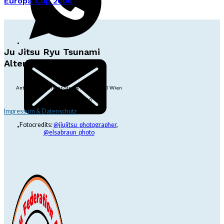
Europa Cup 2006
Ju Jitsu Ryu Tsunami
Alterlaa
Anton-Baumgartner-Str. 44/B8/01, 1230 Wien
dojo@jjrt.at
+43 6991 171 81 60
Impressum & Datenschutz
Fotocredits:
@jiujitsu_photographer
,
@elsabraun_photo