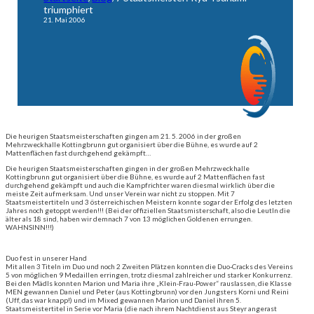
triumphiert
21. Mai 2006
Die heurigen Staatsmeisterschaften gingen am 21. 5. 2006 in der großen
Mehrzweckhalle Kottingbrunn gut organisiert über die Bühne, es wurde auf 2
Mattenflächen fast durchgehend gekämpft…
Die heurigen Staatsmeisterschaften gingen in der großen Mehrzweckhalle
Kottingbrunn gut organisiert über die Bühne, es wurde auf 2 Mattenflächen fast
durchgehend gekämpft und auch die Kampfrichter waren diesmal wirklich über die
meiste Zeit aufmerksam. Und unser Verein war nicht zu stoppen. Mit 7
Staatsmeistertiteln und 3 österreichischen Meistern konnte sogar der Erfolg des letzten
Jahres noch getoppt werden!!! (Bei der offiziellen Staatsmisterschaft, also die Leutln die
älter als 18 sind, haben wir demnach 7 von 13 möglichen Goldenen errungen.
WAHNSINN!!!)
Duo fest in unserer Hand
Mit allen 3 Titeln im Duo und noch 2 Zweiten Plätzen konnten die Duo-Cracks des Vereins
5 von möglichen 9 Medaillen erringen, trotz diesmal zahlreicher und starker Konkurrenz.
Bei den Mädls konnten Marion und Maria ihre „Klein-Frau-Power“ rauslassen, die Klasse
MEN gewannen Daniel und Peter (aus Kottingbrunn) vor den Jungsters Korni und Reini
(Uff, das war knapp!) und im Mixed gewannen Marion und Daniel ihren 5.
Staatsmeistertitel in Serie vor Maria (die nach ihrem Nachtdienst aus Steyr angerast