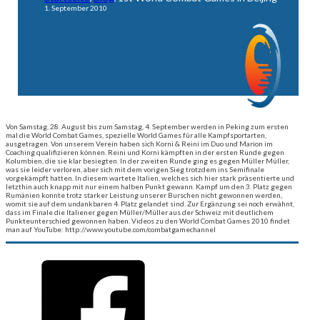
1. September 2010
Von Samstag, 28. August bis zum Samstag, 4. September werden in Peking zum ersten
mal die World Combat Games, spezielle World Games für alle Kampfsportarten,
ausgetragen.
Von unserem Verein haben sich Korni & Reini im Duo und Marion im
Coaching qualifizieren können. Reini und Korni kämpften in der ersten Runde gegen
Kolumbien, die sie klar besiegten. In der zweiten Runde ging es gegen Müller Müller,
was sie leider verloren, aber sich mit dem vorigen Sieg trotzdem ins Semifinale
vorgekämpft hatten. In diesem wartete Italien, welches sich hier stark präsentierte und
letzthin auch knapp mit nur einem halben Punkt gewann. Kampf um den 3. Platz gegen
Rumänien konnte trotz starker Leistung unserer Burschen nicht gewonnen werden,
womit sie auf dem undankbaren 4. Platz gelandet sind. Zur Ergänzung sei noch erwähnt,
dass im Finale die Italiener gegen Müller/Müller aus der Schweiz mit deutlichem
Punkteunterschied gewonnen haben. Videos zu den World Combat Games 2010 findet
man auf YouTube: http://www.youtube.com/combatgamechannel