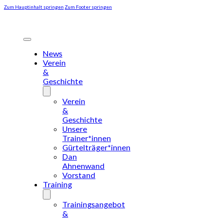
Zum Hauptinhalt springen
Zum Footer springen
News
Verein
&
Geschichte
Verein
&
Geschichte
Unsere
Trainer*innen
Gürtelträger*innen
Dan
Ahnenwand
Vorstand
Training
Trainingsangebot
&