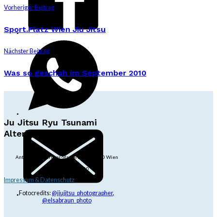
Vorheriger Beitrag
Sport.Platz Wien Jiu Jitsu
Nächster Beitrag
Was so geschah im September 2010
Ju Jitsu Ryu Tsunami
Alterlaa
Anton-Baumgartner-Str. 44/B8/01, 1230 Wien
dojo@jjrt.at
+43 6991 171 81 60
Impressum & Datenschutz
Fotocredits:
@jiujitsu_photographer
,
@elsabraun_photo